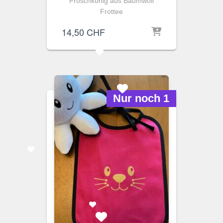
Froschkönig aus Baumwoll
Frottee
14,50
CHF
Nur noch 1