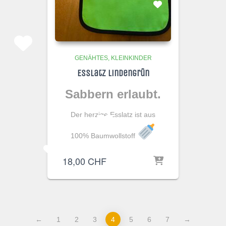
GENÄHTES
KLEINKINDER
Esslatz Lindengrün
Sabbern erlaubt.
Der herzige Esslatz ist aus
100% Baumwollstoff
18,00
CHF
←
1
2
3
4
5
6
7
→