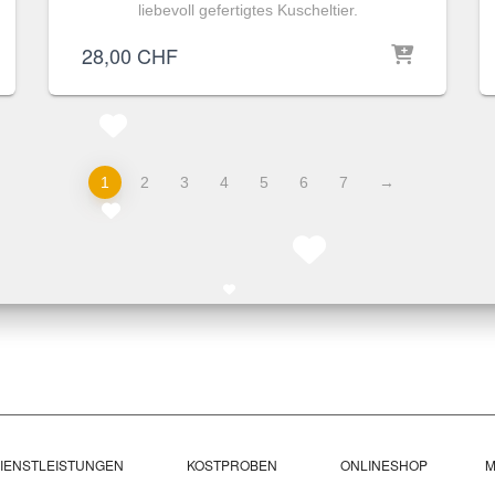
liebevoll gefertigtes Kuscheltier.
28,00
CHF
1
2
3
4
5
6
7
→
DIENSTLEISTUNGEN
KOSTPROBEN
ONLINESHOP
M