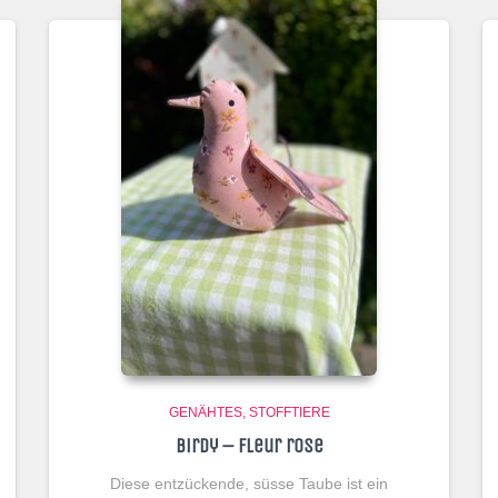
GENÄHTES
STOFFTIERE
Birdy – Fleur rose
Diese entzückende, süsse Taube ist ein