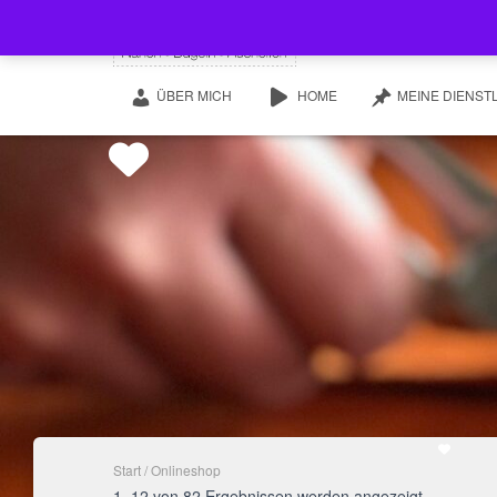
ÜBER MICH
HOME
MEINE DIENST
Start
/ Onlineshop
1–12 von 82 Ergebnissen werden angezeigt