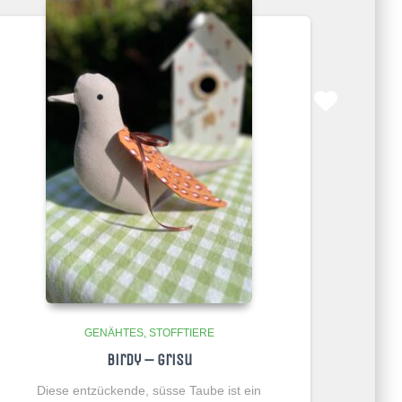
GENÄHTES
STOFFTIERE
Birdy – grisu
Diese entzückende, süsse Taube ist ein