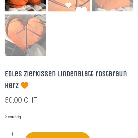
Edles Zierkissen Lindenblatt rostbraun
Herz
50,00
CHF
2 vorrätig
Edles
A