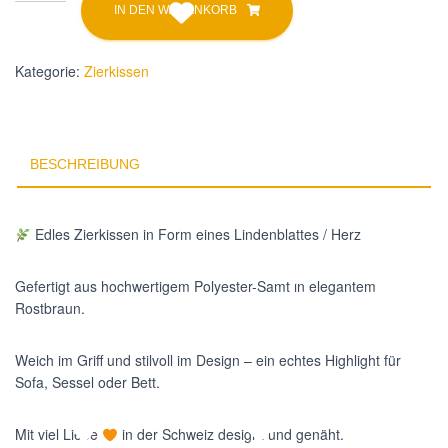
Zierkissen
l
IN DEN WARENKORB
Lindenblatt
t
rostbraun
e
Herz
r
Kategorie:
Zierkissen
n
Menge
a
t
i
BESCHREIBUNG
v
e
:
Edles Zierkissen in Form eines Lindenblattes / Herz
Gefertigt aus hochwertigem Polyester-Samt in elegantem
Rostbraun.
Weich im Griff und stilvoll im Design – ein echtes Highlight für
Sofa, Sessel oder Bett.
Mit viel Liebe
in der Schweiz designt und genäht.