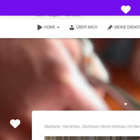
HOME
ÜBER MICH
MEINE DIENS
Startseite
/
Genähtes
/ Zierkissen Mond Hellblau mit Ste