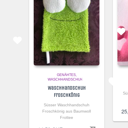
GENÄHTES
WASCHHANDSCHUHE
Waschhandschuh
Sü
Froschkönig
Süsser Waschhandschuh
25
Froschkönig aus Baumwoll
Frottee