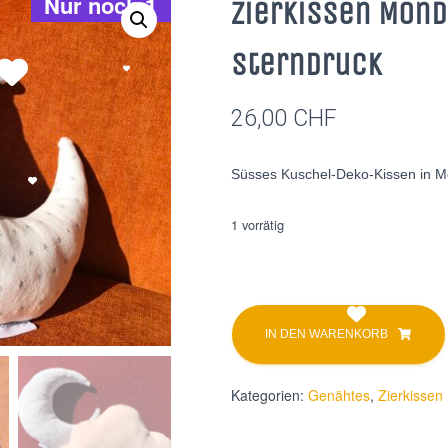
Nur noch 1
Zierkissen Mond
Sterndruck
26,00
CHF
Süsses Kuschel-Deko-Kissen in 
1 vorrätig
Zierkissen
Mond
IN DEN WARENKORB
Hellblau
mit
Sterndruck
Kategorien:
Genähtes
,
Zierkissen
Menge