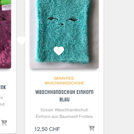
GENÄHTES
WASCHHANDSCHUHE
ink
Waschhandschuh Einhorn
um
Blau
und
Süsser Waschhandschuh
Einhorn aus Baumwoll Frottee
12,50
CHF