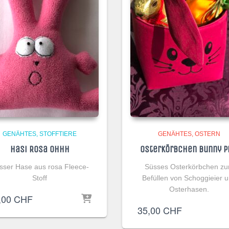
GENÄHTES
STOFFTIERE
GENÄHTES
OSTERN
Hasi Rosa Ohhh
Osterkörbchen Bunny P
sser Hase aus rosa Fleece-
Süsses Osterkörbchen z
Stoff
Befüllen von Schoggieier 
Osterhasen.
,00
CHF
35,00
CHF