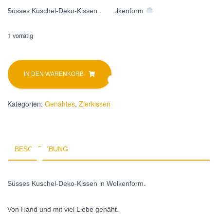
Süsses Kuschel-Deko-Kissen in Wolkenform
1 vorrätig
Zierkissen
A
Wolke
l
IN DEN WARENKORB
Gross
t
Hellblau
e
Menge
r
Kategorien:
Genähtes
,
Zierkissen
n
a
t
i
BESCHREIBUNG
v
e
:
Süsses Kuschel-Deko-Kissen in Wolkenform.
Von Hand und mit viel Liebe genäht.