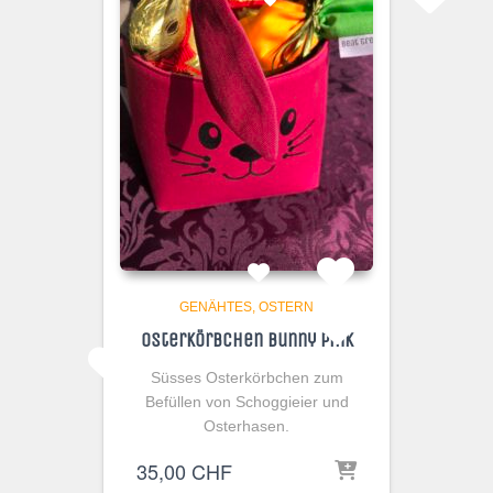
GENÄHTES
OSTERN
Osterkörbchen Bunny Pink
Süsses Osterkörbchen zum
Befüllen von Schoggieier und
Osterhasen.
35,00
CHF