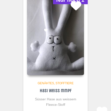
GENÄHTES
STOFFTIERE
Hasi Weiss mmpf
Süsser Hase aus weissem
Fleece-Stoff