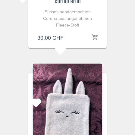
Coroni grün
Süsses handgemachtes
Corona aus angenehmen
Fleece-Stoff
30,00
CHF