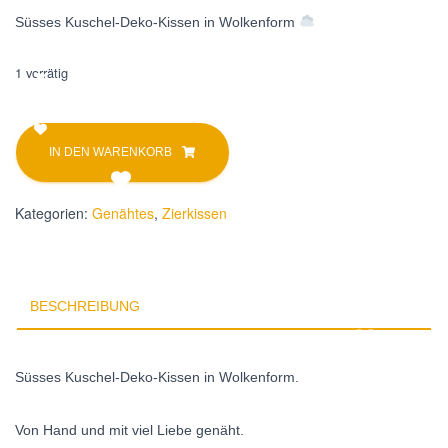
Süsses Kuschel-Deko-Kissen in Wolkenform
1 vorrätig
Zierkissen
A
Wolke
l
IN DEN WARENKORB
Klein
t
Hellblau
e
Menge
r
Kategorien:
Genähtes
,
Zierkissen
n
a
t
i
BESCHREIBUNG
v
e
:
Süsses Kuschel-Deko-Kissen in Wolkenform.
Von Hand und mit viel Liebe genäht.